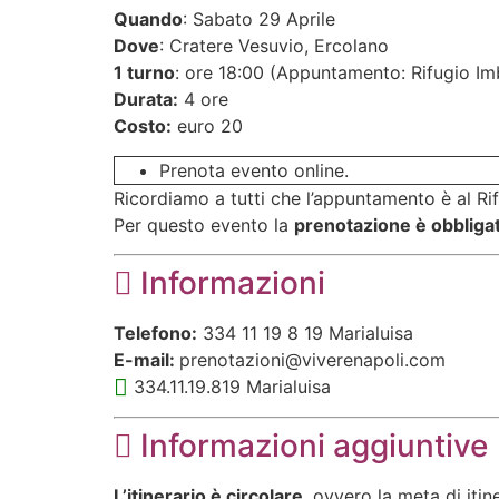
Quando
: Sabato 29 Aprile
Dove
: Cratere Vesuvio, Ercolano
1 turno
: ore 18:00 (Appuntamento: Rifugio Imb
Durata:
4 ore
Costo:
euro 20
Prenota evento online.
Ricordiamo a tutti che l’appuntamento è al Rif
Per questo evento la
prenotazione è obbligat
Informazioni
Telefono:
334 11 19 8 19 Marialuisa
E-mail:
prenotazioni@viverenapoli.com
334.11.19.819 Marialuisa
Informazioni aggiuntive
L’itinerario è circolare
, ovvero la meta di itin