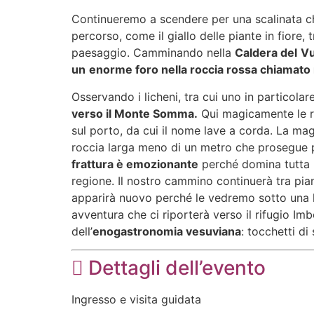
Continueremo a scendere per una scalinata c
percorso, come il giallo delle piante in fiore
paesaggio. Camminando nella
Caldera del
Vu
un
enorme foro nella roccia rossa chiamato n
Osservando i licheni, tra cui uno in particola
verso il Monte Somma.
Qui magicamente le r
sul porto, da cui il nome lave a corda. La mag
roccia larga meno di un metro che prosegue pe
frattura è emozionante
perché domina tutta 
regione. Il nostro cammino continuerà tra pia
apparirà nuovo perché le vedremo sotto una lu
avventura che ci riporterà verso il rifugio Im
dell’
enogastronomia vesuviana
: tocchetti d
Dettagli dell’evento
Ingresso e visita guidata