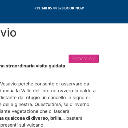
+39 348 05 44 678
BOOK NOW
uvio
Prenota ora
una straordinaria visita guidata
Vesuvio perché consente di osservare da
 domina la Valle dell’Inferno ovvero la caldera
istante dal rifugio un cancello in legno ci
delle ginestre. Quest’ultima, se d’inverno
giante vegetazione che ci lascerà
ha qualcosa di diverso, brilla…
basterà
presenti sul vulcano.