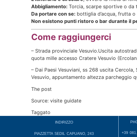
Abbigliamento:
Torcia, scarpe sportive o da 
Da portare con se:
bottiglia d’acqua, frutta o
Non esistono punti ristoro o bar durante il 
Come raggiungerci
– Strada provinciale Vesuvio.Uscita autostra
quota mille accesso Cratere Vesuvio (Ercolan
– Dai Paesi Vesuviani, ss 268 uscita Cercola, 
Vesuvio, appuntamento altezza parcheggio qu
The post
Tour serale alla Valle dell’Inferno de
Source: visite guidate
Taggato
accoglienza
PH
INDIRIZZO
+39 081
PIAZZETTA SEDIL CAPUANO, 243