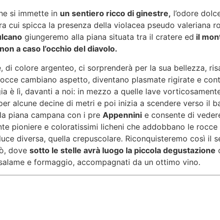
he si immette in
un sentiero ricco di ginestre,
l’odore dolce
, tra cui spicca la presenza della violacea pseudo valerian
lcano
giungeremo alla piana situata tra il cratere ed
il mon
on a caso l’occhio del diavolo.
re, di colore argenteo, ci sorprenderà per la sua bellezza, r
occe cambiano aspetto, diventano plasmate rigirate e cont
ia è lì, davanti a noi: in mezzo a quelle lave vorticosamente
r alcune decine di metri e poi inizia a scendere verso il ba
la piana campana con i pre
Appennini
e consente di vedere
nte pioniere e coloratissimi licheni che addobbano le rocce 
ce diversa, quella crepuscolare. Riconquisteremo così il se
bò, dove
sotto le stelle avrà luogo la piccola degustazione
o
i salame e formaggio, accompagnati da un ottimo vino.