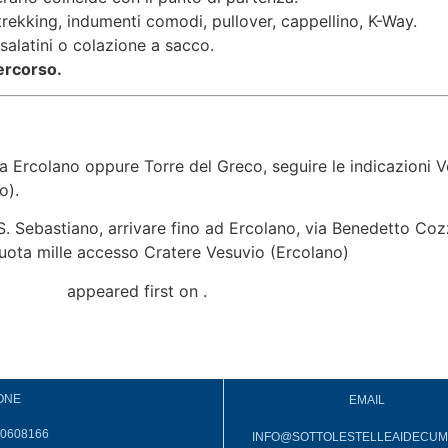
trekking, indumenti comodi, pullover, cappellino, K-Way.
 salatini o colazione a sacco.
percorso.
da Ercolano oppure Torre del Greco, seguire le indicazioni
o).
S. Sebastiano, arrivare fino ad Ercolano, via Benedetto Cozz
ota mille accesso Cratere Vesuvio (Ercolano)
l Vesuvio
appeared first on
.
ONE
EMAIL
.0608166
INFO@SOTTOLESTELLEAIDECUMA