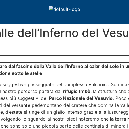
lle dell’Inferno del Ves
e dal fascino della Valle dell’Inferno al calar del sole in 
one sotto le stelle.
iù suggestive passeggiate del complesso vulcanico Somma-
l nostro percorso partirà dal
rifugio
Imbò
, la struttura che
ness più suggestivi del
Parco Nazionale del Vesuvio.
Poco d
d del versante pedemontano del cratere che domina la valle 
 d’estate si tinge di un giallo intenso grazie alla lussureg
rivolgendo lo sguardo ai nostri piedi noteremo che
la terra 
che sono solo una piccola parte delle centinaia di minerali 