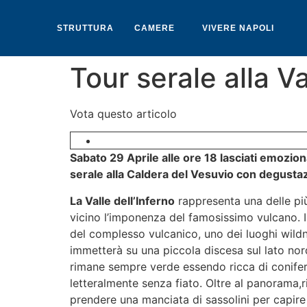
STRUTTURA
CAMERE
VIVERE NAPOLI
Tour serale alla Va
Vota questo articolo
Prenota questo evento online.
Sabato 29 Aprile alle ore 18 lasciati emozionar
serale alla Caldera del Vesuvio con degustazi
La Valle dell’Inferno
rappresenta una delle p
vicino l’imponenza del famosissimo vulcano. I
del complesso vulcanico, uno dei luoghi wild
immetterà su una piccola discesa sul lato nor
rimane sempre verde essendo ricca di conifere,
letteralmente senza fiato. Oltre al panorama,
prendere una manciata di sassolini per capire 