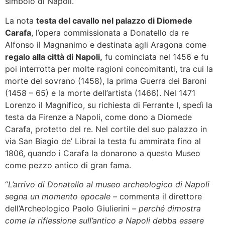
simbolo di Napoli.
La nota
testa del cavallo nel palazzo di Diomede
Carafa
, l’opera commissionata a Donatello da re
Alfonso il Magnanimo e destinata agli Aragona come
regalo alla città di Napoli,
fu cominciata nel 1456 e fu
poi interrotta per molte ragioni concomitanti, tra cui la
morte del sovrano (1458), la prima Guerra dei Baroni
(1458 – 65) e la morte dell’artista (1466). Nel 1471
Lorenzo il Magnifico, su richiesta di Ferrante I, spedì la
testa da Firenze a Napoli, come dono a Diomede
Carafa, protetto del re. Nel cortile del suo palazzo in
via San Biagio de’ Librai la testa fu ammirata fino al
1806, quando i Carafa la donarono a questo Museo
come pezzo antico di gran fama.
“
L’arrivo di Donatello al museo archeologico di Napoli
segna un momento epocale –
commenta il direttore
dell’Archeologico Paolo Giulierini
– perché dimostra
come la riflessione sull’antico a Napoli debba essere