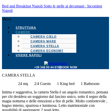
Bed and Breakfast Napoli Sotto le stelle ai decumani : Incoming
Napoli
Menu
STRUTTURA
CAMERE
CAMERA CIELO
CAMERA MARE
CAMERA STELLA
CAMERA ECONOMY
VIVERE NAPOLI
+39 348 05 44 678
BOOK NOW
CAMERA STELLA
24 mq
2/4 Guests
1 King bed
1 Bathroom
Intima e suggestiva, la camera Stella è un angolo romantico, pensata
per chi desidera un soggiorno dal fascino unico, sotto il segno della
magia notturna e delle emozioni a fior di pelle. Molto confortevole ,
bagno interno, spaziosa e luminosa. Letto matrimoniale con
possibilità di aggiungere 2 posti letto.