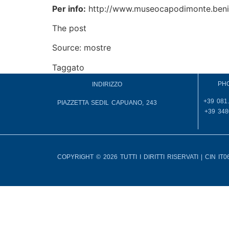
Per info:
http://www.museocapodimonte.benicul
The post
Direttamente da New York Vermeer 
Source: mostre
Taggato
accoglienza
PH
INDIRIZZO
+39 081
PIAZZETTA SEDIL CAPUANO, 243
+39 348
COPYRIGHT © 2026 TUTTI I DIRITTI RISERVATI | CIN I