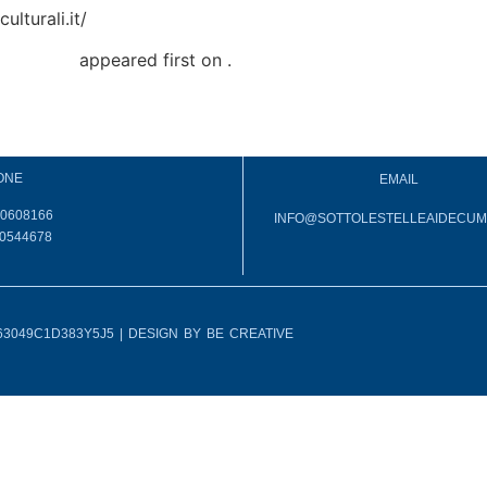
turali.it/
a Napoli!
appeared first on
.
ONE
EMAIL
.0608166
INFO@SOTTOLESTELLEAIDECUMA
0544678
T063049C1D383Y5J5 | DESIGN BY
BE CREATIVE