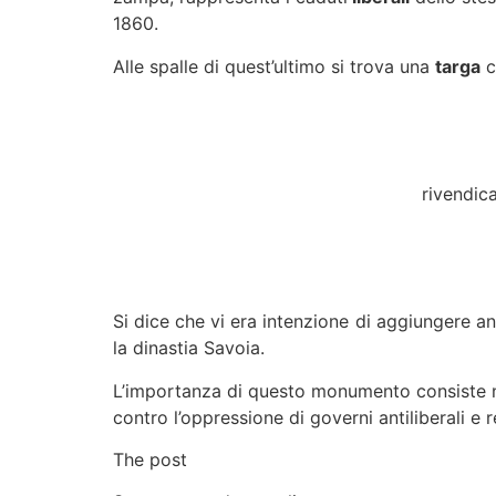
1860.
Alle spalle di quest’ultimo si trova una
targa
c
rivendic
Si dice che vi era intenzione di aggiungere 
la dinastia Savoia.
L’importanza di questo monumento consiste n
contro l’oppressione di governi antiliberali 
The post
I leoni di piazza dei Martiri, una sto