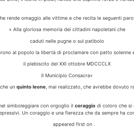
he rende omaggio alle vittime e che recita le seguenti paro
« Alla gloriosa memoria dei cittadini napoletani che
caduti nelle pugne o sul patibolo
arono al popolo la libertà di proclamare con patto solenne 
il plebiscito del XXI ottobre MDCCCLX
Il Municipio Consacra»
anche un
quinto leone
, mai realizzato, che avrebbe dovuto ra
el simboleggiare con orgoglio il
coraggio
di coloro che si 
e repressivi. Un coraggio e una fierezza che da sempre ha co
ria di libertà e coraggio
appeared first on
.