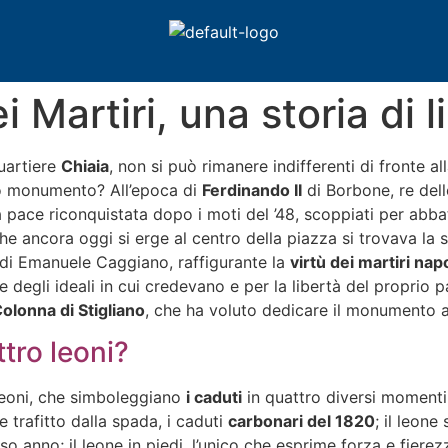
ei Martiri, una storia di 
quartiere
Chiaia
, non si può rimanere indifferenti di fronte a
ico monumento? All’epoca di
Ferdinando II
di Borbone, re dell
la pace riconquistata dopo i moti del ’48, scoppiati per abba
he ancora oggi si erge al centro della piazza si trovava la 
 di Emanuele Caggiano, raffigurante la
virtù dei martiri nap
me degli ideali in cui credevano e per la libertà del propr
olonna di Stigliano
, che ha voluto dedicare il monumento ai
tro leoni?
 leoni, che simboleggiano
i caduti
in quattro diversi momenti s
ne trafitto dalla spada, i caduti
carbonari del 1820
; il leone
so anno; il leone in piedi, l’unico che esprime forza e fiere