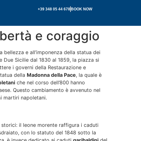
+39 348 05 44 678
BOOK NOW
libertà e coraggio
lla bellezza e all’imponenza della statua dei
e Due Sicilie dal 1830 al 1859, la piazza si
ttere i governi della Restaurazione e
statua della
Madonna della Pace
, la quale è
oletani
che nel corso dell’800 hanno
io paese. Questo cambiamento è avvenuto nel
 martiri napoletani.
torici: il leone morente raffigura i caduti
 sdraiato, con lo statuto del 1848 sotto la
zza, è invece dedicato ai caduti
garibaldini
del