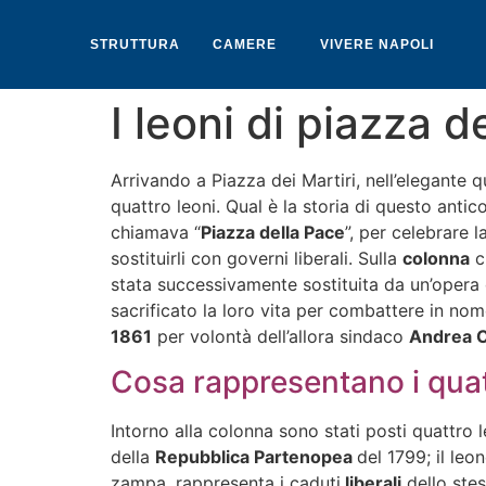
STRUTTURA
CAMERE
VIVERE NAPOLI
I leoni di piazza d
Arrivando a Piazza dei Martiri, nell’elegante 
quattro leoni. Qual è la storia di questo ant
chiamava “
Piazza della Pace
”, per celebrare 
sostituirli con governi liberali. Sulla
colonna
c
stata successivamente sostituita da un’opera
sacrificato la loro vita per combattere in no
1861
per volontà dell’allora sindaco
Andrea C
Cosa rappresentano i quat
Intorno alla colonna sono stati posti quattro
della
Repubblica Partenopea
del 1799; il leo
zampa, rappresenta i caduti
liberali
dello stes