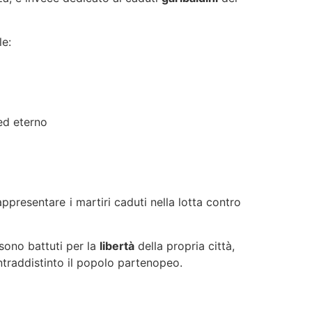
le:
ed eterno
ppresentare i martiri caduti nella lotta contro
sono battuti per la
libertà
della propria città,
ntraddistinto il popolo partenopeo.