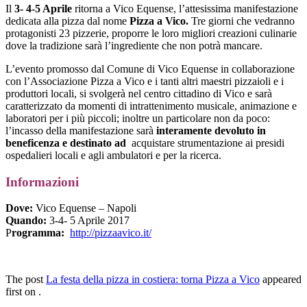
Il
3- 4-5 Aprile
ritorna a Vico Equense, l’attesissima manifestazione
dedicata alla pizza dal nome
Pizza a Vico.
Tre giorni che vedranno
protagonisti 23 pizzerie, proporre le loro migliori creazioni culinarie
dove la tradizione sarà l’ingrediente che non potrà mancare.
L’evento promosso dal Comune di Vico Equense in collaborazione
con l’Associazione Pizza a Vico e i tanti altri maestri pizzaioli e i
produttori locali, si svolgerà nel centro cittadino di Vico e sarà
caratterizzato da momenti di intrattenimento musicale, animazione e
laboratori per i più piccoli; inoltre un particolare non da poco:
l’incasso della manifestazione sarà
interamente devoluto in
beneficenza e destinato ad
acquistare strumentazione ai presidi
ospedalieri locali e agli ambulatori e per la ricerca.
Informazioni
Dove:
Vico Equense – Napoli
Quando:
3-4- 5 Aprile 2017
P
rogramma:
http://pizzaavico.it/
The post
La festa della pizza in costiera: torna Pizza a Vico
appeared
first on .