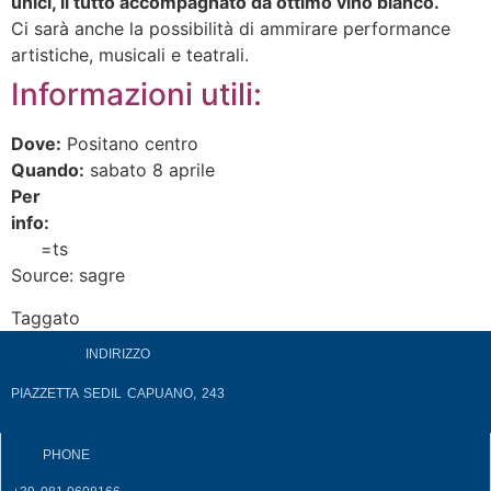
unici, il tutto accompagnato da ottimo vino bianco.
Ci sarà anche la possibilità di ammirare performance
artistiche, musicali e teatrali.
Informazioni utili:
Dove:
Positano centro
Quando:
sabato 8 aprile
Per
info:
https://www.facebook.com/events/2437913594188
fref
=ts
Source: sagre
Taggato
accoglienza
INDIRIZZO
PIAZZETTA SEDIL CAPUANO, 243
PHONE