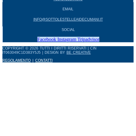
EMAIL
INFO@SOTTOLESTELLEAIDECUMANI.IT
SOCIAL
Facebook
Instagram
Tripadvisor
COPYRIGHT © 2026 TUTTI I DIRITTI RISERVATI | CIN
IT063049C1D383Y5J5 | DESIGN BY
BE CREATIVE
REGOLAMENTO
|
CONTATTI