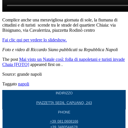
Complice anche una meravigliosa giornata di sole, la fiumana di
cittadini e di turisti scende tra le strade del quartiere Chiaia: via
Bisignano, via Cavalerriza, piazzetta Rodinò centro
Fai clic qui per vedere lo slideshow.
Foto e video di Riccardo Siano pubblicati su Repubblica Napoli
The post
Mai visto un Natale così: folla di napoletani e turisti invade
Chaia [FOTO]
appeared first on .
Source: grande napoli
Taggato
napoli
INDIRIZZO
PIAZZETTA SEDIL CAPUANO, 243
PHONE
+39 081.0608166
+39 3480544678