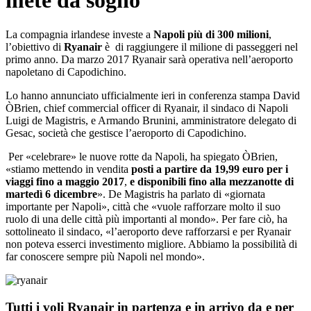
mete da sogno
La compagnia irlandese investe a
Napoli più di 300 milioni
,
l’obiettivo di
Ryanair
è di raggiungere il milione di passeggeri nel
primo anno. Da marzo 2017 Ryanair sarà operativa nell’aeroporto
napoletano di Capodichino.
Lo hanno annunciato ufficialmente ieri in conferenza stampa David
ÒBrien, chief commercial officer di Ryanair, il sindaco di Napoli
Luigi de Magistris, e Armando Brunini, amministratore delegato di
Gesac, società che gestisce l’aeroporto di Capodichino.
Per «celebrare» le nuove rotte da Napoli, ha spiegato ÒBrien,
«stiamo mettendo in vendita
posti a partire da 19,99 euro per i
viaggi fino a maggio 2017
,
e disponibili fino alla mezzanotte di
martedì 6 dicembre
». De Magistris ha parlato di «giornata
importante per Napoli», città che «vuole rafforzare molto il suo
ruolo di una delle città più importanti al mondo». Per fare ciò, ha
sottolineato il sindaco, «l’aeroporto deve rafforzarsi e per Ryanair
non poteva esserci investimento migliore. Abbiamo la possibilità di
far conoscere sempre più Napoli nel mondo».
Tutti i voli Ryanair in partenza e in arrivo da e per