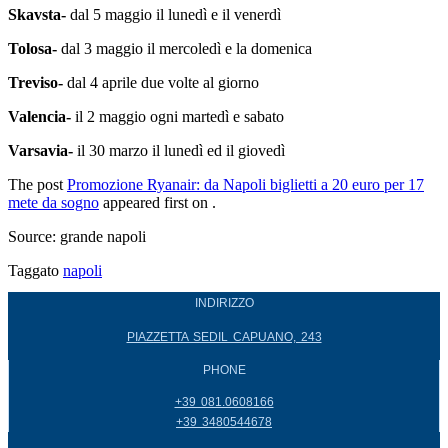
Skavsta-
dal 5 maggio il lunedì e il venerdì
Tolosa-
dal 3 maggio il mercoledì e la domenica
Treviso-
dal 4 aprile due volte al giorno
Valencia-
il 2 maggio ogni martedì e sabato
Varsavia-
il 30 marzo il lunedì ed il giovedì
The post
Promozione Ryanair: da Napoli biglietti a 20 euro per 17
mete da sogno
appeared first on
.
Source: grande napoli
Taggato
napoli
INDIRIZZO
PIAZZETTA SEDIL CAPUANO, 243
PHONE
+39 081.0608166
+39 3480544678