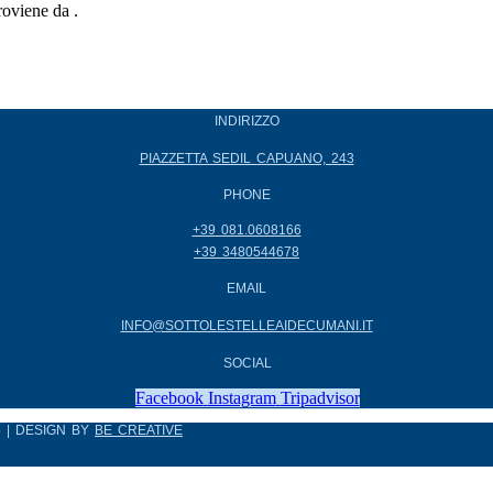
oviene da
.
INDIRIZZO
PIAZZETTA SEDIL CAPUANO, 243
PHONE
+39 081.0608166
+39 3480544678
EMAIL
INFO@SOTTOLESTELLEAIDECUMANI.IT
SOCIAL
Facebook
Instagram
Tripadvisor
5 | DESIGN BY
BE CREATIVE