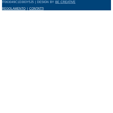
IT063049C1D383Y5J5 | DESIGN BY
BE CREATIVE
REGOLAMENTO
|
CONTATTI